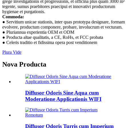
grege investigationis et progressionis, et officina plus quam 3000 m²
tegente, sumus praebitores praecipui et innovativi productorum
hygienae et purgationis.
Commoda:
● Servitium unicae stationis, inter quas prototypa designare, formam
evolvere, productum componere, probare, involucrum et vecturam.
● Pluriannua experientia OEM et ODM
● Producta altae qualitatis, a CE, RoHs, et FCC probata
● Celeris traditio et fidissima opera post venditionem
Plura Vide
Nova Producta
Diffusor Odoris Sine Aqua cum
Moderatione Applicationis WIFI
Diffusor Odoris Turris cum Imperium