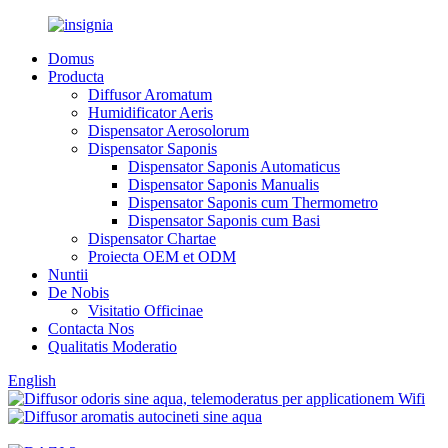
Domus
Producta
Diffusor Aromatum
Humidificator Aeris
Dispensator Aerosolorum
Dispensator Saponis
Dispensator Saponis Automaticus
Dispensator Saponis Manualis
Dispensator Saponis cum Thermometro
Dispensator Saponis cum Basi
Dispensator Chartae
Proiecta OEM et ODM
Nuntii
De Nobis
Visitatio Officinae
Contacta Nos
Qualitatis Moderatio
English