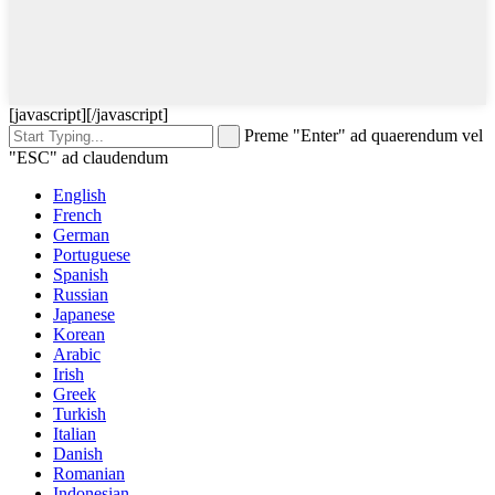
[javascript]
[/javascript]
Preme "Enter" ad quaerendum vel
"ESC" ad claudendum
English
French
German
Portuguese
Spanish
Russian
Japanese
Korean
Arabic
Irish
Greek
Turkish
Italian
Danish
Romanian
Indonesian