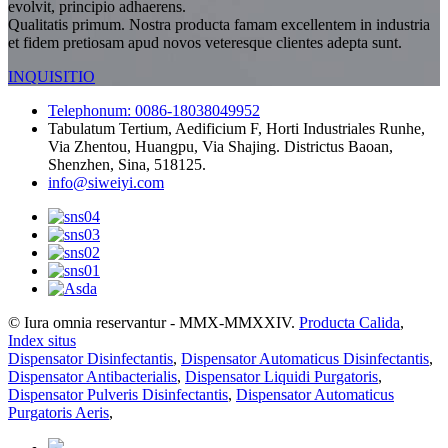
evolvit, principio adhaerens.
Qualitatis primum. Nostra producta famam excellentem in industria
et fidem pretiosam apud novos veteresque clientes adepta sunt.
INQUISITIO
Telephonum: 0086-18038049952
Tabulatum Tertium, Aedificium F, Horti Industriales Runhe,
Via Zhentou, Huangpu, Via Shajing. Districtus Baoan,
Shenzhen, Sina, 518125.
info@siweiyi.com
© Iura omnia reservantur - MMX-MMXXIV.
Producta Calida
,
Index situs
Dispensator Disinfectantis
,
Dispensator Automaticus Disinfectantis
,
Dispensator Antibacterialis
,
Dispensator Liquidi Purgatoris
,
Dispensator Pulveris Disinfectantis
,
Dispensator Automaticus
Purgatoris Aeris
,