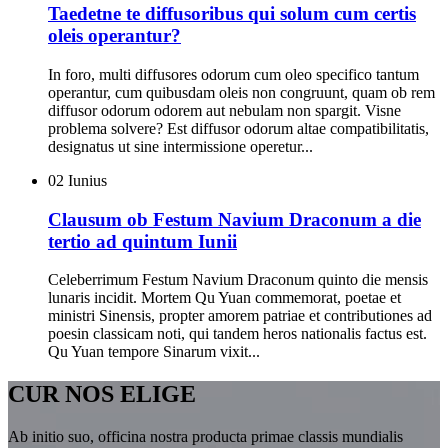
Taedetne te diffusoribus qui solum cum certis
oleis operantur?
In foro, multi diffusores odorum cum oleo specifico tantum
operantur, cum quibusdam oleis non congruunt, quam ob rem
diffusor odorum odorem aut nebulam non spargit. Visne
problema solvere? Est diffusor odorum altae compatibilitatis,
designatus ut sine intermissione operetur...
02
Iunius
Clausum ob Festum Navium Draconum a die
tertio ad quintum Iunii
Celeberrimum Festum Navium Draconum quinto die mensis
lunaris incidit. Mortem Qu Yuan commemorat, poetae et
ministri Sinensis, propter amorem patriae et contributiones ad
poesin classicam noti, qui tandem heros nationalis factus est.
Qu Yuan tempore Sinarum vixit...
CUR NOS ELIGE
Ab initio suo, officina nostra producta primae classis mundialis